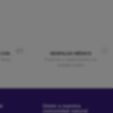
 CON
RESPALDO MÉDICO
 Nequi,
Productos y medicamentos con
respaldo médico
al
Únete a nuestra
comunidad natural