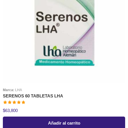
Marca:
LHA
SERENOS 60 TABLETAS LHA
Valorado en
$
63,800
4.83
de 5
Añadir al carrito