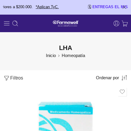
00.
*Aplican TyC.
🗓️
ENTREGAS EL MISMO DÍA:
en Cúcuta
LHA
Inicio
Homeopatía
Filtros
Ordenar por