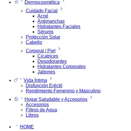
Dermocosmética
Cuidado Facial
Acné
Antimanchas
Hidratantes Faciales
Sérums
Protección Solar
Cabello
Corporal / Piel
Cicatrices
Desodorantes
Hidratantes Corporales
Jabones
Vida Íntima
Disfunción Eréctil
Rendimiento Femenino y Masculino
Hogar Saludable y Accesorios
Accesorios
Filtros de Agua
Libros
HOME