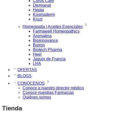
Corus Care
Dermanat
Hepta
Kosmaderm
Kruzt
Homeopatía | Aceites Esenciales
Farmawell Homeopathics
Aromatma
Bioinnovance
Boiron
Biotech Pharma
Heel
Jaquin de Francia
LHA
OFERTAS
BLOGS
CONÓCENOS
Conoce a nuestro director médico
Conoce nuestras Farmacias
Quiénes somos
Tienda