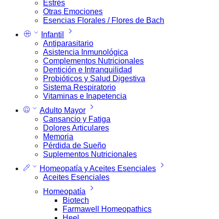
Estrés
Otras Emociones
Esencias Florales / Flores de Bach
Infantil
Antiparasitario
Asistencia Inmunológica
Complementos Nutricionales
Dentición e Intranquilidad
Probióticos y Salud Digestiva
Sistema Respiratorio
Vitaminas e Inapetencia
Adulto Mayor
Cansancio y Fatiga
Dolores Articulares
Memoria
Pérdida de Sueño
Suplementos Nutricionales
Homeopatía y Aceites Esenciales
Aceites Esenciales
Homeopatía
Biotech
Farmawell Homeopathics
Heel