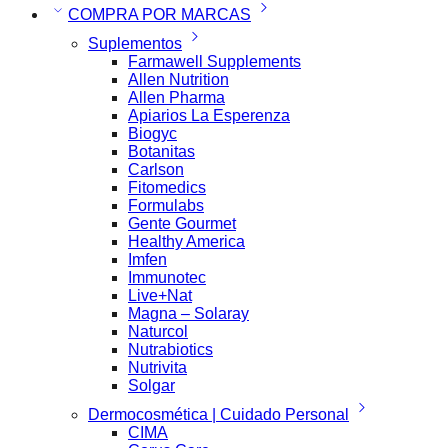
COMPRA POR MARCAS
Suplementos
Farmawell Supplements
Allen Nutrition
Allen Pharma
Apiarios La Esperenza
Biogyc
Botanitas
Carlson
Fitomedics
Formulabs
Gente Gourmet
Healthy America
Imfen
Immunotec
Live+Nat
Magna – Solaray
Naturcol
Nutrabiotics
Nutrivita
Solgar
Dermocosmética | Cuidado Personal
CIMA