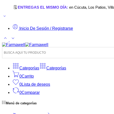
🗓️
ENTREGAS EL MISMO DÍA:
en Cúcuta, Los Patios, Villa del Ro
Inicio De Sesión / Registrarse
Categorías
Categorías
0
Carrito
0
Lista de deseos
0
Comparar
Menú de categorías