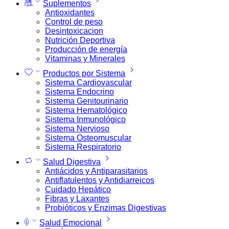
Suplementos
Antioxidantes
Control de peso
Desintoxicacion
Nutrición Deportiva
Producción de energía
Vitaminas y Minerales
Productos por Sistema
Sistema Cardiovascular
Sistema Endocrino
Sistema Genitourinario
Sistema Hematológico
Sistema Inmunológico
Sistema Nervioso
Sistema Osteomuscular
Sistema Respiratorio
Salud Digestiva
Antiácidos y Antiparasitarios
Antiflatulentos y Antidiarreicos
Cuidado Hepático
Fibras y Laxantes
Probióticos y Enzimas Digestivas
Salud Emocional