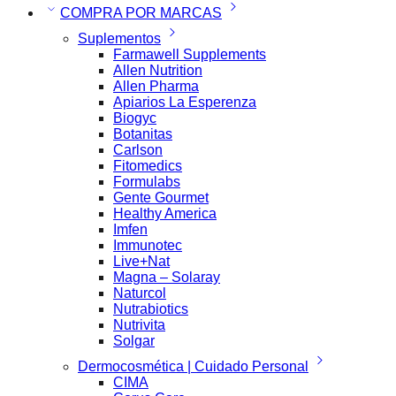
COMPRA POR MARCAS
Suplementos
Farmawell Supplements
Allen Nutrition
Allen Pharma
Apiarios La Esperenza
Biogyc
Botanitas
Carlson
Fitomedics
Formulabs
Gente Gourmet
Healthy America
Imfen
Immunotec
Live+Nat
Magna – Solaray
Naturcol
Nutrabiotics
Nutrivita
Solgar
Dermocosmética | Cuidado Personal
CIMA