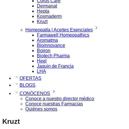
Corus Care
Dermanat
Hepta
Kosmaderm
Kruzt
Homeopatía | Aceites Esenciales
Farmawell Homeopathics
Aromatma
Bioinnovance
Boiron
Biotech Pharma
Heel
Jaquin de Francia
LHA
OFERTAS
BLOGS
CONÓCENOS
Conoce a nuestro director médico
Conoce nuestras Farmacias
Quiénes somos
Kruzt