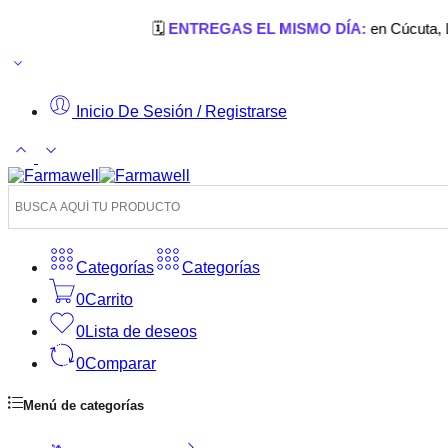
🗓️
ENTREGAS EL MISMO DÍA:
en Cúcuta, Los Patios,
Inicio De Sesión / Registrarse
Categorías
Categorías
0
Carrito
0
Lista de deseos
0
Comparar
Menú de categorías