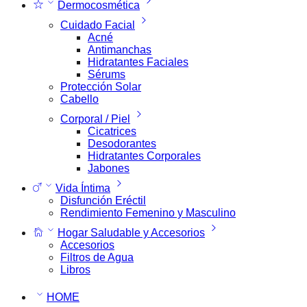
Dermocosmética
Cuidado Facial
Acné
Antimanchas
Hidratantes Faciales
Sérums
Protección Solar
Cabello
Corporal / Piel
Cicatrices
Desodorantes
Hidratantes Corporales
Jabones
Vida Íntima
Disfunción Eréctil
Rendimiento Femenino y Masculino
Hogar Saludable y Accesorios
Accesorios
Filtros de Agua
Libros
HOME