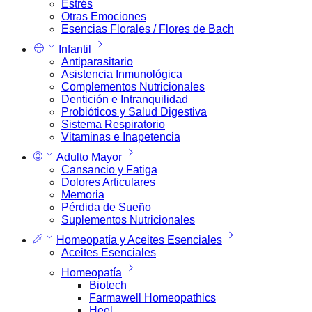
Estrés
Otras Emociones
Esencias Florales / Flores de Bach
Infantil
Antiparasitario
Asistencia Inmunológica
Complementos Nutricionales
Dentición e Intranquilidad
Probióticos y Salud Digestiva
Sistema Respiratorio
Vitaminas e Inapetencia
Adulto Mayor
Cansancio y Fatiga
Dolores Articulares
Memoria
Pérdida de Sueño
Suplementos Nutricionales
Homeopatía y Aceites Esenciales
Aceites Esenciales
Homeopatía
Biotech
Farmawell Homeopathics
Heel