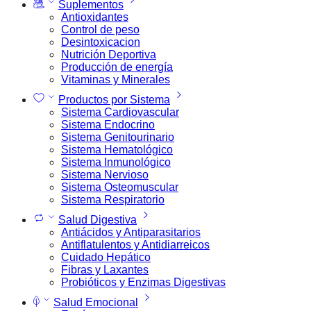
Suplementos
Antioxidantes
Control de peso
Desintoxicacion
Nutrición Deportiva
Producción de energía
Vitaminas y Minerales
Productos por Sistema
Sistema Cardiovascular
Sistema Endocrino
Sistema Genitourinario
Sistema Hematológico
Sistema Inmunológico
Sistema Nervioso
Sistema Osteomuscular
Sistema Respiratorio
Salud Digestiva
Antiácidos y Antiparasitarios
Antiflatulentos y Antidiarreicos
Cuidado Hepático
Fibras y Laxantes
Probióticos y Enzimas Digestivas
Salud Emocional