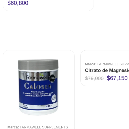
Valorado en
$
60,800
5.00
de 5
Marca:
FARMAWELL SUP
$
67,150
$
79,000
Marca:
FARMAWELL SUPPLEMENTS