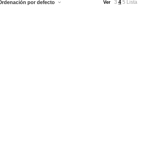
3
4
5
Lista
Ordenación por defecto
Ver