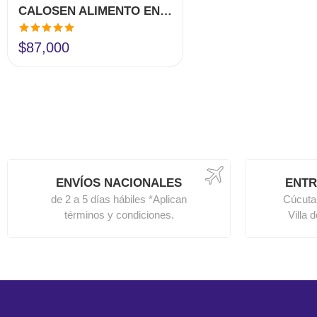
CALOSEN ALIMENTO EN POLVO CON CALCIO Y VITAMINA D3
Valorado en
$
87,000
5.00
de 5
ENVÍOS NACIONALES
ENTR
de 2 a 5 días hábiles *Aplican
Cúcuta
términos y condiciones.
Villa 