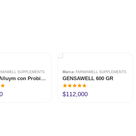
RMAWELL SUPPLEMENTS
Marca:
FARMAWELL SUPPLEMENTS
Fibriax Alluym con Probióticos 500 gr
GENSAWELL 600 GR
en
Valorado en
0
$
112,000
5.00
de 5