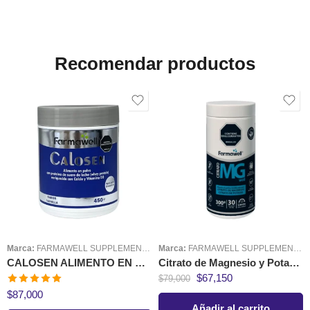
Recomendar productos
Marca:
FARMAWELL SUPPLEMENTS
Marca:
FARMAWELL SUPPLEMENTS
CALOSEN ALIMENTO EN POLVO CON CALCIO Y VITAMINA D3
Citrato de Magnesio y Potasio 300 gr Farmawell
$
67,150
$
79,000
Valorado en
$
87,000
5.00
de 5
Añadir al carrito