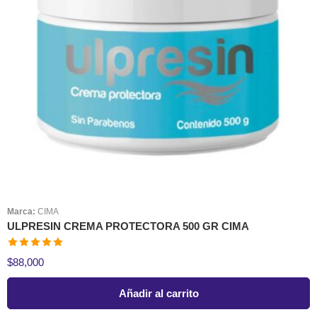
Marca:
CIMA
ULPRESIN CREMA PROTECTORA 500 GR CIMA
Valorado en
$
88,000
5.00
de 5
Añadir al carrito