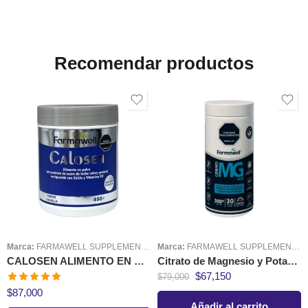
Recomendar productos
Marca:
FARMAWELL SUPPLEMENTS
Marca:
FARMAWELL SUPPLEMENTS
CALOSEN ALIMENTO EN POLVO CON CALCIO Y VITAMINA D3
Citrato de Magnesio y Potasio 300 gr Farmawell
$
67,150
$
79,000
Valorado en
$
87,000
5.00
de 5
Añadir al carrito