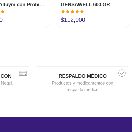
Fibriax Alluym con Probióticos 500 gr
GENSAWELL 600 GR
en
Valorado en
0
$
112,000
5.00
de 5
 CON
RESPALDO MÉDICO
 Nequi,
Productos y medicamentos con
respaldo médico