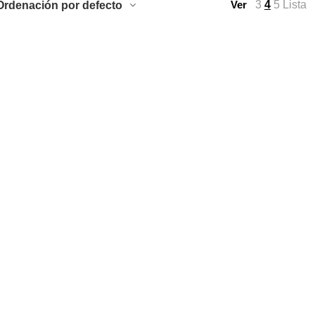
3
4
5
Lista
Ordenación por defecto
Ver