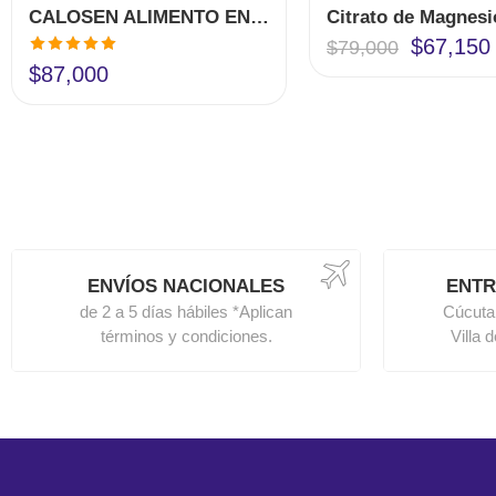
CALOSEN ALIMENTO EN POLVO CON CALCIO Y VITAMINA D3
$
67,150
$
79,000
Valorado en
$
87,000
5.00
de 5
ENVÍOS NACIONALES
ENTR
de 2 a 5 días hábiles *Aplican
Cúcuta
términos y condiciones.
Villa 