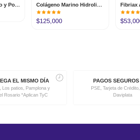
Citrato de Magnesio y Potasio 300 gr Farmawell
Colágeno Marino Hidrolizado con Resveratrol ColagWell 600 gr
Valorado en
Valorado 
$
125,000
$
53,00
4.90
de 5
5.00
de 5
EGA EL MISMO DÍA
PAGOS SEGUROS
, Los patios, Pamplona y
PSE, Tarjeta de Crédito,
del Rosario *Aplican TyC
Daviplata