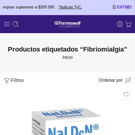
ras superiores a $200.000.
*Aplican TyC.
🗓️
ENTREGAS E
Productos etiquetados “Fibriomialgia”
Inicio
Filtros
Ordenar por