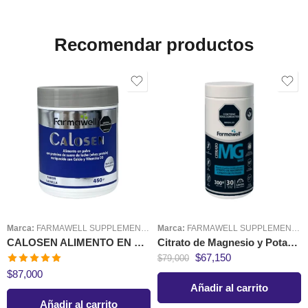
Recomendar productos
Marca:
FARMAWELL SUPPLEMENTS
Marca:
FARMAWELL SUPPLEMENTS
CALOSEN ALIMENTO EN POLVO CON CALCIO Y VITAMINA D3
Citrato de Magnesio y Potasio 300 gr Farmawell
$
67,150
$
79,000
Valorado en
$
87,000
5.00
de 5
Añadir al carrito
Añadir al carrito