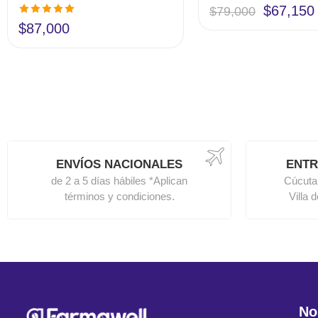
$
67,150
$
79,000
Valorado en
$
87,000
5.00
de 5
ENVÍOS NACIONALES
ENTR
de 2 a 5 días hábiles *Aplican
Cúcuta
términos y condiciones.
Villa 
No