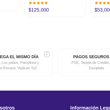
Valorado en
Valorado 
$
125,000
$
53,00
4.90
de 5
5.00
de 5
EGA EL MISMO DÍA
PAGOS SEGUROS
, Los patios, Pamplona y
PSE, Tarjeta de Crédito,
del Rosario *Aplican TyC
Daviplata
sotros
Información Leg