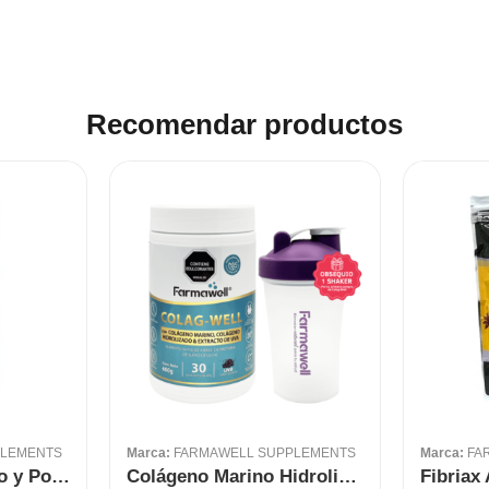
Recomendar productos
PLEMENTS
Marca:
FARMAWELL SUPPLEMENTS
Marca:
FA
Citrato de Magnesio y Potasio 300 gr Farmawell
Colágeno Marino Hidrolizado con Resveratrol ColagWell 600 gr