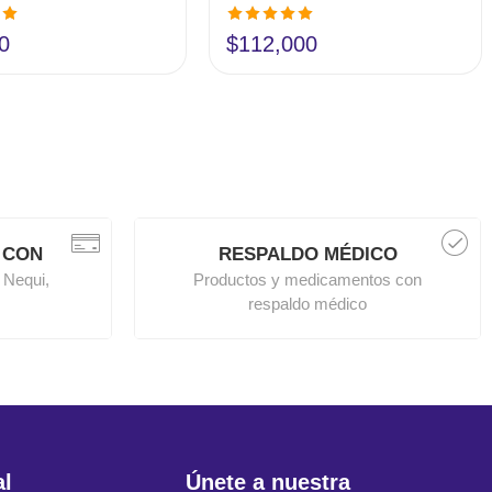
en
Valorado en
0
$
112,000
5.00
de 5
 CON
RESPALDO MÉDICO
 Nequi,
Productos y medicamentos con
respaldo médico
al
Únete a nuestra