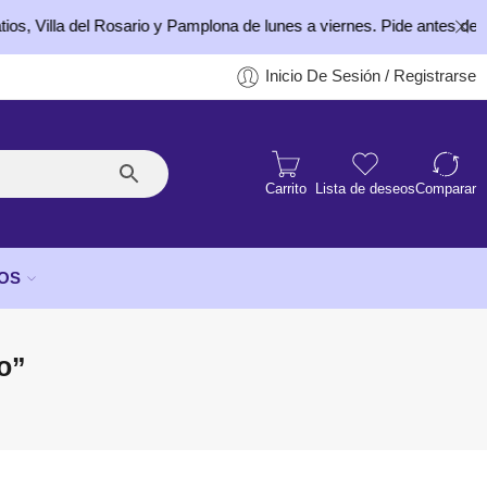
illa del Rosario y Pamplona de lunes a viernes. Pide antes de las 4:
Inicio De Sesión / Registrarse
Carrito
Lista de deseos
Comparar
OS
o”