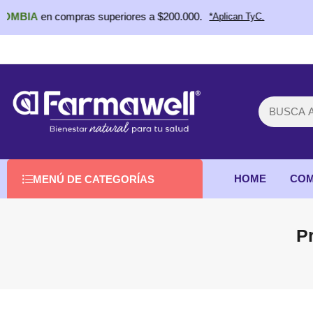
IA
en compras superiores a $200.000.
*Aplican TyC.
HOME
COM
MENÚ DE CATEGORÍAS
P