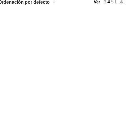
3
4
5
Lista
Ordenación por defecto
Ver