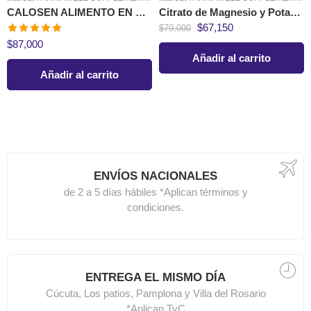
CALOSEN ALIMENTO EN POLVO CON CALCIO Y VITAMINA D3
Citrato de Magnesio y Potasio 300 gr Farmawell
$
67,150
$
79,000
Valorado en
$
87,000
5.00
de 5
Añadir al carrito
Añadir al carrito
ENVÍOS NACIONALES
de 2 a 5 días hábiles *Aplican términos y
condiciones.
ENTREGA EL MISMO DÍA
Cúcuta, Los patios, Pamplona y Villa del Rosario
*Aplican TyC