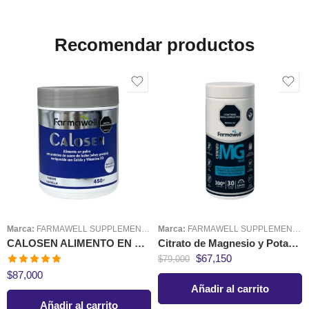
Recomendar productos
Marca:
FARMAWELL SUPPLEMENTS
Marca:
FARMAWELL SUPPLEMENTS
CALOSEN ALIMENTO EN POLVO CON CALCIO Y VITAMINA D3
Citrato de Magnesio y Potasio 300 gr Farmawell
$
67,150
$
79,000
Valorado en
$
87,000
5.00
de 5
Añadir al carrito
Añadir al carrito