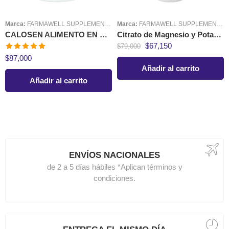
Marca:
FARMAWELL SUPPLEMENTS
Marca:
FARMAWELL SUPPLEMENTS
CALOSEN ALIMENTO EN POLVO CON CALCIO Y VITAMINA D3
Citrato de Magnesio y Potasio 300 gr Farmawell
$
67,150
$
79,000
Valorado en
$
87,000
5.00
de 5
Añadir al carrito
Añadir al carrito
ENVÍOS NACIONALES
de 2 a 5 días hábiles *Aplican términos y
condiciones.