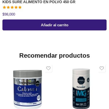
KIDS SURE ALIMENTO EN POLVO 450 GR
Valorado en
$
98,000
5.00
de 5
Añadir al carrito
Recomendar productos