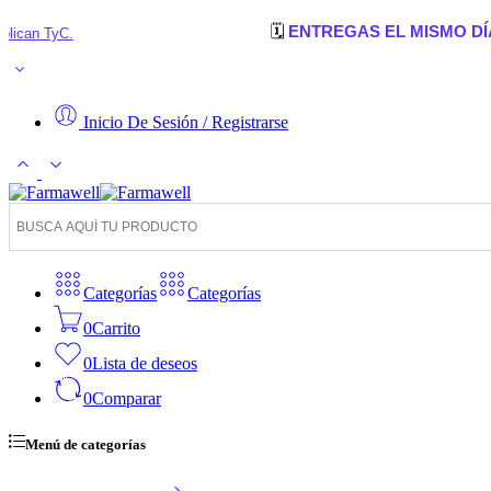
🗓️
ENTREGAS EL MISMO DÍA:
en Cúcu
.
Inicio De Sesión / Registrarse
Categorías
Categorías
0
Carrito
0
Lista de deseos
0
Comparar
Menú de categorías