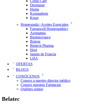
Corus Care
Dermanat
Hepta
Kosmaderm
Kruzt
Homeopatía | Aceites Esenciales
Farmawell Homeopathics
Aromatma
Bioinnovance
Boiron
Biotech Pharma
Heel
Jaquin de Francia
LHA
OFERTAS
BLOGS
CONÓCENOS
Conoce a nuestro director médico
Conoce nuestras Farmacias
Quiénes somos
Belatec