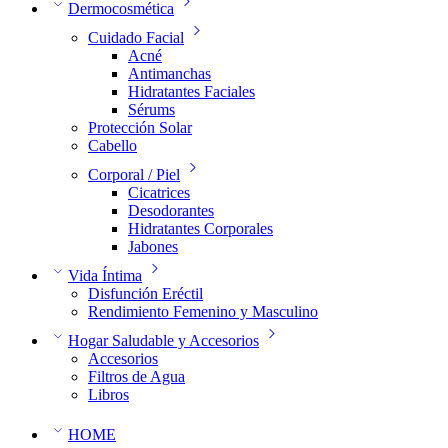
Dermocosmética
Cuidado Facial
Acné
Antimanchas
Hidratantes Faciales
Sérums
Protección Solar
Cabello
Corporal / Piel
Cicatrices
Desodorantes
Hidratantes Corporales
Jabones
Vida Íntima
Disfunción Eréctil
Rendimiento Femenino y Masculino
Hogar Saludable y Accesorios
Accesorios
Filtros de Agua
Libros
HOME