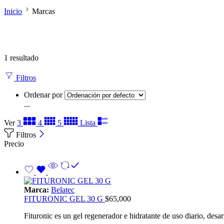
Inicio
Marcas
1 resultado
Filtros
Ordenar por
...
Ver
3
4
5
Lista
Filtros
Precio
Marca:
Belatec
FITURONIC GEL 30 G
$
65,000
Fituronic es un gel regenerador e hidratante de uso diario, desar