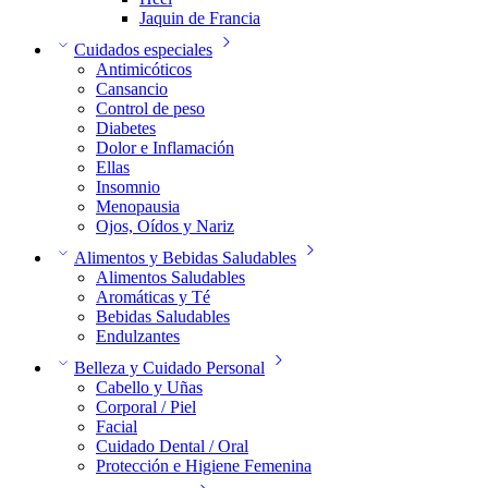
Jaquin de Francia
Cuidados especiales
Antimicóticos
Cansancio
Control de peso
Diabetes
Dolor e Inflamación
Ellas
Insomnio
Menopausia
Ojos, Oídos y Nariz
Alimentos y Bebidas Saludables
Alimentos Saludables
Aromáticas y Té
Bebidas Saludables
Endulzantes
Belleza y Cuidado Personal
Cabello y Uñas
Corporal / Piel
Facial
Cuidado Dental / Oral
Protección e Higiene Femenina