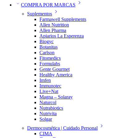
COMPRA POR MARCAS
Suplementos
Farmawell Supplements
Allen Nutrition
Allen Pharma
Apiarios La Esperenza
Biogyc
Botanitas
Carlson
Fitomedics
Formulabs
Gente Gourmet
Healthy America
Imfen
Immunotec
Live+Nat
Magna – Solaray
Naturcol
Nutrabiotics
Nutrivita
Solgar
Dermocosmética | Cuidado Personal
CIMA