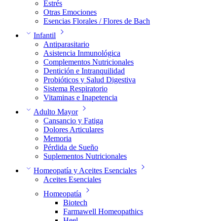
Estrés
Otras Emociones
Esencias Florales / Flores de Bach
Infantil
Antiparasitario
Asistencia Inmunológica
Complementos Nutricionales
Dentición e Intranquilidad
Probióticos y Salud Digestiva
Sistema Respiratorio
Vitaminas e Inapetencia
Adulto Mayor
Cansancio y Fatiga
Dolores Articulares
Memoria
Pérdida de Sueño
Suplementos Nutricionales
Homeopatía y Aceites Esenciales
Aceites Esenciales
Homeopatía
Biotech
Farmawell Homeopathics
Heel