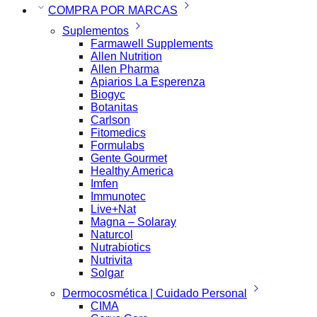
COMPRA POR MARCAS
Suplementos
Farmawell Supplements
Allen Nutrition
Allen Pharma
Apiarios La Esperenza
Biogyc
Botanitas
Carlson
Fitomedics
Formulabs
Gente Gourmet
Healthy America
Imfen
Immunotec
Live+Nat
Magna – Solaray
Naturcol
Nutrabiotics
Nutrivita
Solgar
Dermocosmética | Cuidado Personal
CIMA