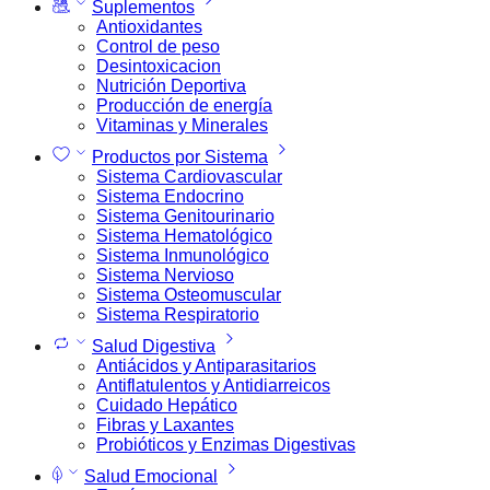
Suplementos
Antioxidantes
Control de peso
Desintoxicacion
Nutrición Deportiva
Producción de energía
Vitaminas y Minerales
Productos por Sistema
Sistema Cardiovascular
Sistema Endocrino
Sistema Genitourinario
Sistema Hematológico
Sistema Inmunológico
Sistema Nervioso
Sistema Osteomuscular
Sistema Respiratorio
Salud Digestiva
Antiácidos y Antiparasitarios
Antiflatulentos y Antidiarreicos
Cuidado Hepático
Fibras y Laxantes
Probióticos y Enzimas Digestivas
Salud Emocional