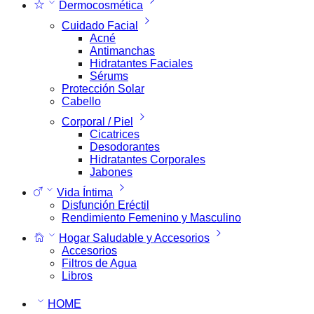
Dermocosmética
Cuidado Facial
Acné
Antimanchas
Hidratantes Faciales
Sérums
Protección Solar
Cabello
Corporal / Piel
Cicatrices
Desodorantes
Hidratantes Corporales
Jabones
Vida Íntima
Disfunción Eréctil
Rendimiento Femenino y Masculino
Hogar Saludable y Accesorios
Accesorios
Filtros de Agua
Libros
HOME