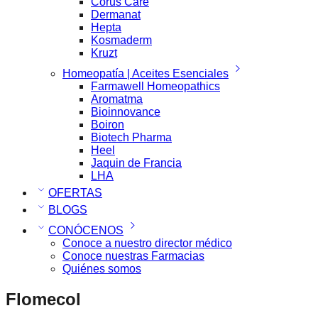
Corus Care
Dermanat
Hepta
Kosmaderm
Kruzt
Homeopatía | Aceites Esenciales
Farmawell Homeopathics
Aromatma
Bioinnovance
Boiron
Biotech Pharma
Heel
Jaquin de Francia
LHA
OFERTAS
BLOGS
CONÓCENOS
Conoce a nuestro director médico
Conoce nuestras Farmacias
Quiénes somos
Flomecol