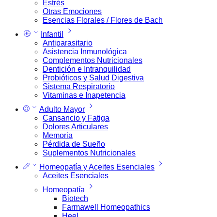
Estrés
Otras Emociones
Esencias Florales / Flores de Bach
Infantil
Antiparasitario
Asistencia Inmunológica
Complementos Nutricionales
Dentición e Intranquilidad
Probióticos y Salud Digestiva
Sistema Respiratorio
Vitaminas e Inapetencia
Adulto Mayor
Cansancio y Fatiga
Dolores Articulares
Memoria
Pérdida de Sueño
Suplementos Nutricionales
Homeopatía y Aceites Esenciales
Aceites Esenciales
Homeopatía
Biotech
Farmawell Homeopathics
Heel