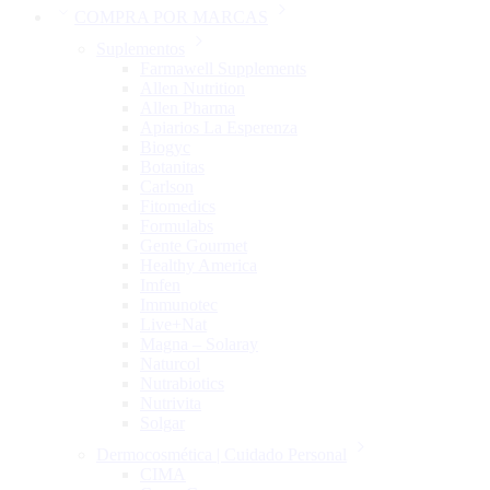
COMPRA POR MARCAS
Suplementos
Farmawell Supplements
Allen Nutrition
Allen Pharma
Apiarios La Esperenza
Biogyc
Botanitas
Carlson
Fitomedics
Formulabs
Gente Gourmet
Healthy America
Imfen
Immunotec
Live+Nat
Magna – Solaray
Naturcol
Nutrabiotics
Nutrivita
Solgar
Dermocosmética | Cuidado Personal
CIMA