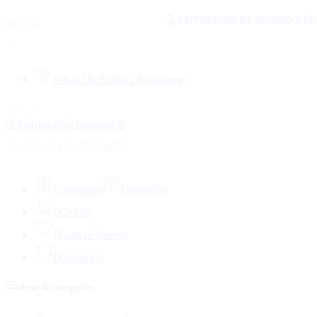
🗓️
ENTREGAS EL MISMO DÍA:
en Cúcuta
Inicio De Sesión / Registrarse
Categorías
Categorías
0
Carrito
0
Lista de deseos
0
Comparar
Menú de categorías