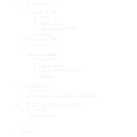
Dermocosmética
Cuidado Facial
Acné
Antimanchas
Hidratantes Faciales
Sérums
Protección Solar
Cabello
Corporal / Piel
Cicatrices
Desodorantes
Hidratantes Corporales
Jabones
Vida Íntima
Disfunción Eréctil
Rendimiento Femenino y Masculino
Hogar Saludable y Accesorios
Accesorios
Filtros de Agua
Libros
HOME