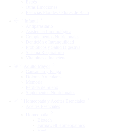
Estrés
Otras Emociones
Esencias Florales / Flores de Bach
Infantil
Antiparasitario
Asistencia Inmunológica
Complementos Nutricionales
Dentición e Intranquilidad
Probióticos y Salud Digestiva
Sistema Respiratorio
Vitaminas e Inapetencia
Adulto Mayor
Cansancio y Fatiga
Dolores Articulares
Memoria
Pérdida de Sueño
Suplementos Nutricionales
Homeopatía y Aceites Esenciales
Aceites Esenciales
Homeopatía
Biotech
Farmawell Homeopathics
Heel