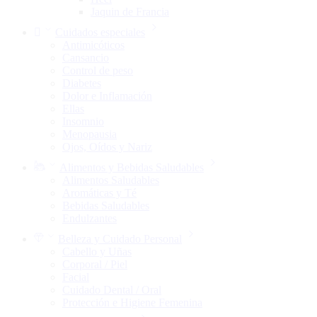
Jaquin de Francia
Cuidados especiales
Antimicóticos
Cansancio
Control de peso
Diabetes
Dolor e Inflamación
Ellas
Insomnio
Menopausia
Ojos, Oídos y Nariz
Alimentos y Bebidas Saludables
Alimentos Saludables
Aromáticas y Té
Bebidas Saludables
Endulzantes
Belleza y Cuidado Personal
Cabello y Uñas
Corporal / Piel
Facial
Cuidado Dental / Oral
Protección e Higiene Femenina