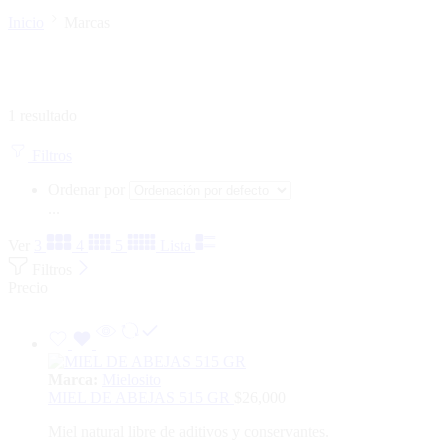
Inicio
Marcas
1 resultado
Filtros
Ordenar por
...
Ver
3
4
5
Lista
Filtros
Precio
Marca:
Mielosito
MIEL DE ABEJAS 515 GR
$
26,000
Miel natural libre de aditivos y conservantes.