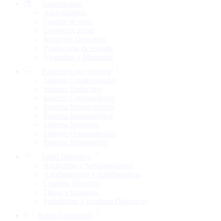
Suplementos
Antioxidantes
Control de peso
Desintoxicacion
Nutrición Deportiva
Producción de energía
Vitaminas y Minerales
Productos por Sistema
Sistema Cardiovascular
Sistema Endocrino
Sistema Genitourinario
Sistema Hematológico
Sistema Inmunológico
Sistema Nervioso
Sistema Osteomuscular
Sistema Respiratorio
Salud Digestiva
Antiácidos y Antiparasitarios
Antiflatulentos y Antidiarreicos
Cuidado Hepático
Fibras y Laxantes
Probióticos y Enzimas Digestivas
Salud Emocional