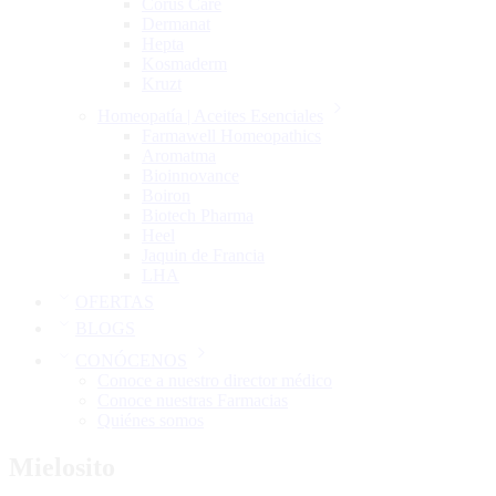
Corus Care
Dermanat
Hepta
Kosmaderm
Kruzt
Homeopatía | Aceites Esenciales
Farmawell Homeopathics
Aromatma
Bioinnovance
Boiron
Biotech Pharma
Heel
Jaquin de Francia
LHA
OFERTAS
BLOGS
CONÓCENOS
Conoce a nuestro director médico
Conoce nuestras Farmacias
Quiénes somos
Mielosito