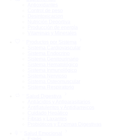
Antioxidantes
Control de peso
Desintoxicacion
Nutrición Deportiva
Producción de energía
Vitaminas y Minerales
Productos por Sistema
Sistema Cardiovascular
Sistema Endocrino
Sistema Genitourinario
Sistema Hematológico
Sistema Inmunológico
Sistema Nervioso
Sistema Osteomuscular
Sistema Respiratorio
Salud Digestiva
Antiácidos y Antiparasitarios
Antiflatulentos y Antidiarreicos
Cuidado Hepático
Fibras y Laxantes
Probióticos y Enzimas Digestivas
Salud Emocional
Estrés