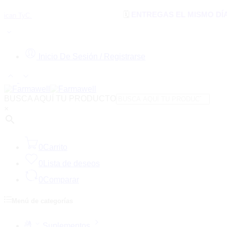
🗓️
ENTREGAS EL MISMO DÍA:
en Cúcut
Inicio De Sesión / Registrarse
BUSCA AQUÍ TU PRODUCTO
×
0
Carrito
0
Lista de deseos
0
Comparar
Menú de categorías
Suplementos