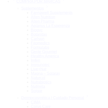
COMPRA POR MARCAS
Suplementos
Farmawell Supplements
Allen Nutrition
Allen Pharma
Apiarios La Esperenza
Biogyc
Botanitas
Carlson
Fitomedics
Formulabs
Gente Gourmet
Healthy America
Imfen
Immunotec
Live+Nat
Magna – Solaray
Naturcol
Nutrabiotics
Nutrivita
Solgar
Dermocosmética | Cuidado Personal
CIMA
Corus Care