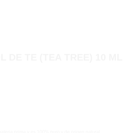
 DE TE (TEA TREE) 10 ML
materia prima y es 100% puro y de origen natural.