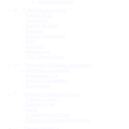
Jaquin de Francia
Cuidados especiales
Antimicóticos
Cansancio
Control de peso
Diabetes
Dolor e Inflamación
Ellas
Insomnio
Menopausia
Ojos, Oídos y Nariz
Alimentos y Bebidas Saludables
Alimentos Saludables
Aromáticas y Té
Bebidas Saludables
Endulzantes
Belleza y Cuidado Personal
Cabello y Uñas
Corporal / Piel
Facial
Cuidado Dental / Oral
Protección e Higiene Femenina
Dermocosmética