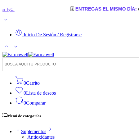
🗓️
ENTREGAS EL MISMO DÍA:
en Cúcuta, 
Inicio De Sesión / Registrarse
0
Carrito
0
Lista de deseos
0
Comparar
Menú de categorías
Suplementos
Antioxidantes