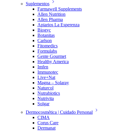
Suplementos
Farmawell Supplements
Allen Nutrition
Allen Pharma
Apiarios La Esperenza
Biogyc
Botanitas
Carlson
Fitomedics
Formulabs
Gente Gourmet
Healthy America
Imfen
Immunotec
Live+Nat
Magna – Solaray
Naturcol
Nutrabiotics
Nutrivita
Solgar
Dermocosmética | Cuidado Personal
CIMA
Corus Care
Dermanat