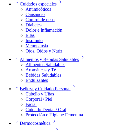
Cuidados especiales
Antimicóticos
Cansancio
Control de peso
Diabetes
Dolor e Inflamación
Ellas
Insomnio
Menopausia
Ojos, Oídos y Nariz
Alimentos y Bebidas Saludables
Alimentos Saludables
Aromáticas y Té
Bebidas Saludables
Endulzantes
Belleza y Cuidado Personal
Cabello y Uñas
Corporal / Piel
Facial
Cuidado Dental / Oral
Protección e Higiene Femenina
Dermocosmética