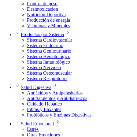
Control de peso
Desintoxicacion
Nutrición Deportiva
Producción de energía
Vitaminas y Minerales
Productos por Sistema
Sistema Cardiovascular
Sistema Endocrino
Sistema Genitourinario
Sistema Hematológico
Sistema Inmunológico
Sistema Nervioso
Sistema Osteomuscular
Sistema Respiratorio
Salud Digestiva
Antiácidos y Antiparasitarios
Antiflatulentos y Antidiarreicos
Cuidado Hepático
Fibras y Laxantes
Probióticos y Enzimas Digestivas
Salud Emocional
Estrés
Otras Emociones