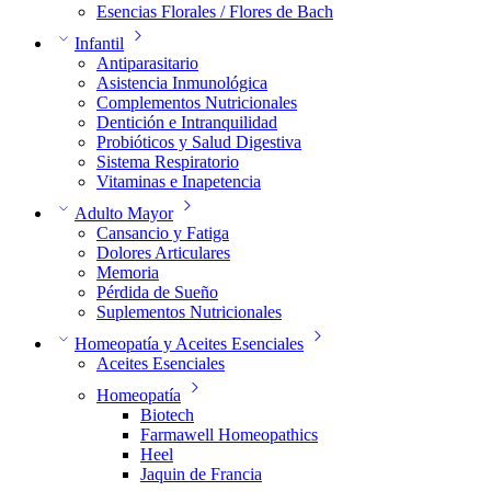
Esencias Florales / Flores de Bach
Infantil
Antiparasitario
Asistencia Inmunológica
Complementos Nutricionales
Dentición e Intranquilidad
Probióticos y Salud Digestiva
Sistema Respiratorio
Vitaminas e Inapetencia
Adulto Mayor
Cansancio y Fatiga
Dolores Articulares
Memoria
Pérdida de Sueño
Suplementos Nutricionales
Homeopatía y Aceites Esenciales
Aceites Esenciales
Homeopatía
Biotech
Farmawell Homeopathics
Heel
Jaquin de Francia