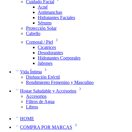
Cuidado Facial
Acné
Antimanchas
Hidratantes Faciales
Sérums
Protección Solar
Cabello
Corporal / Piel
Cicatrices
Desodorantes
Hidratantes Corporales
Jabones
Vida Íntima
Disfunción Eréctil
Rendimiento Femenino y Masculino
Hogar Saludable y Accesorios
Accesorios
Filtros de Agua
Libros
HOME
COMPRA POR MARCAS