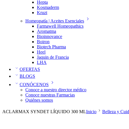
Hepta
Kosmaderm
Kruzt
Homeopatía | Aceites Esenciales
Farmawell Homeopathics
Aromatma
Bioinnovance
Boiron
Biotech Pharma
Heel
Jaquin de Francia
LHA
OFERTAS
BLOGS
CONÓCENOS
Conoce a nuestro director médico
Conoce nuestras Farmacias
Quiénes somos
ACLARMAX SYNDET LÍQUIDO 300 ML
Inicio
Belleza y Cui