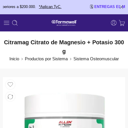
ores a $200.000.
*Aplican TyC.
🗓️
ENTREGAS EL MISMO D
Citramag Citrato de Magnesio + Potasio 300
g
Inicio
Productos por Sistema
Sistema Osteomuscular