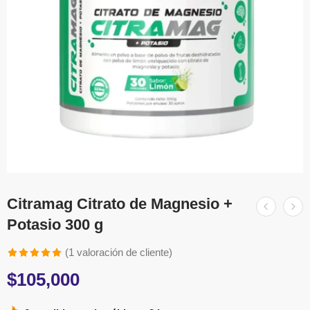
Citramag Citrato de Magnesio +
Potasio 300 g
(
1
valoración de cliente)
Valorado
1
$
105,000
5.00
sobre
5 basado en