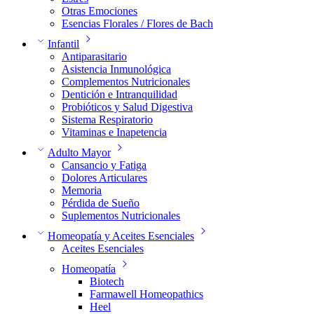
Otras Emociones
Esencias Florales / Flores de Bach
Infantil
Antiparasitario
Asistencia Inmunológica
Complementos Nutricionales
Dentición e Intranquilidad
Probióticos y Salud Digestiva
Sistema Respiratorio
Vitaminas e Inapetencia
Adulto Mayor
Cansancio y Fatiga
Dolores Articulares
Memoria
Pérdida de Sueño
Suplementos Nutricionales
Homeopatía y Aceites Esenciales
Aceites Esenciales
Homeopatía
Biotech
Farmawell Homeopathics
Heel