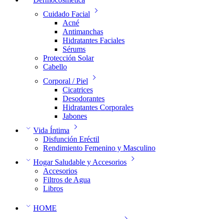
Cuidado Facial
Acné
Antimanchas
Hidratantes Faciales
Sérums
Protección Solar
Cabello
Corporal / Piel
Cicatrices
Desodorantes
Hidratantes Corporales
Jabones
Vida Íntima
Disfunción Eréctil
Rendimiento Femenino y Masculino
Hogar Saludable y Accesorios
Accesorios
Filtros de Agua
Libros
HOME