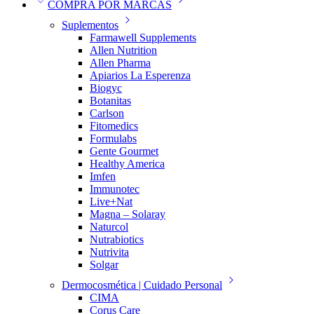
COMPRA POR MARCAS
Suplementos
Farmawell Supplements
Allen Nutrition
Allen Pharma
Apiarios La Esperenza
Biogyc
Botanitas
Carlson
Fitomedics
Formulabs
Gente Gourmet
Healthy America
Imfen
Immunotec
Live+Nat
Magna – Solaray
Naturcol
Nutrabiotics
Nutrivita
Solgar
Dermocosmética | Cuidado Personal
CIMA
Corus Care