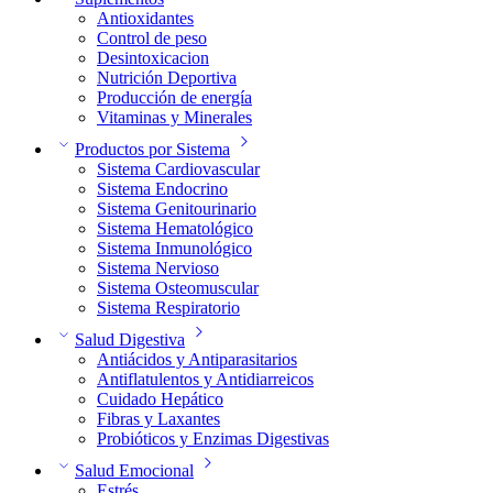
Antioxidantes
Control de peso
Desintoxicacion
Nutrición Deportiva
Producción de energía
Vitaminas y Minerales
Productos por Sistema
Sistema Cardiovascular
Sistema Endocrino
Sistema Genitourinario
Sistema Hematológico
Sistema Inmunológico
Sistema Nervioso
Sistema Osteomuscular
Sistema Respiratorio
Salud Digestiva
Antiácidos y Antiparasitarios
Antiflatulentos y Antidiarreicos
Cuidado Hepático
Fibras y Laxantes
Probióticos y Enzimas Digestivas
Salud Emocional
Estrés