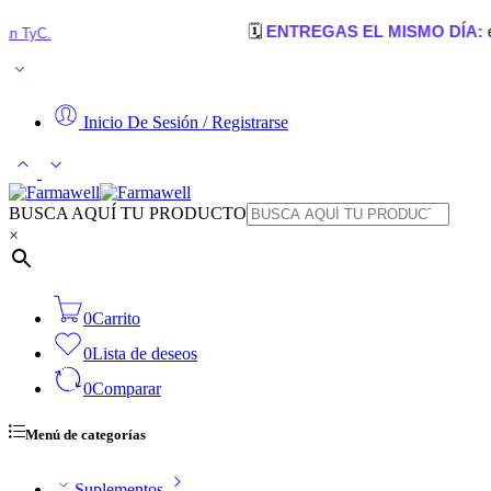
🗓️
ENTREGAS EL MISMO DÍA:
en Cúcuta,
Inicio De Sesión / Registrarse
BUSCA AQUÍ TU PRODUCTO
×
0
Carrito
0
Lista de deseos
0
Comparar
Menú de categorías
Suplementos