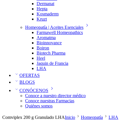
Dermanat
Hepta
Kosmaderm
Kruzt
Homeopatía | Aceites Esenciales
Farmawell Homeopathics
Aromatma
Bioinnovance
Boiron
Biotech Pharma
Heel
Jaquin de Francia
LHA
OFERTAS
BLOGS
CONÓCENOS
Conoce a nuestro director médico
Conoce nuestras Farmacias
Quiénes somos
Comviplex 200 g Granulado LHA
Inicio
Homeopatía
LHA