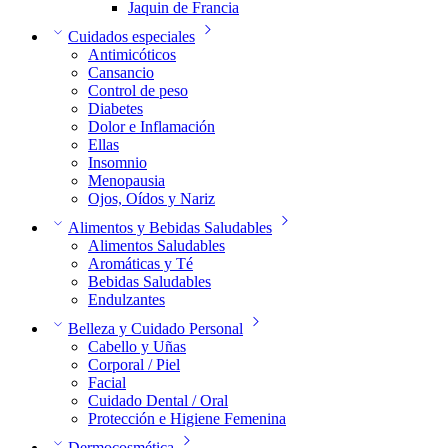
Jaquin de Francia
Cuidados especiales
Antimicóticos
Cansancio
Control de peso
Diabetes
Dolor e Inflamación
Ellas
Insomnio
Menopausia
Ojos, Oídos y Nariz
Alimentos y Bebidas Saludables
Alimentos Saludables
Aromáticas y Té
Bebidas Saludables
Endulzantes
Belleza y Cuidado Personal
Cabello y Uñas
Corporal / Piel
Facial
Cuidado Dental / Oral
Protección e Higiene Femenina
Dermocosmética