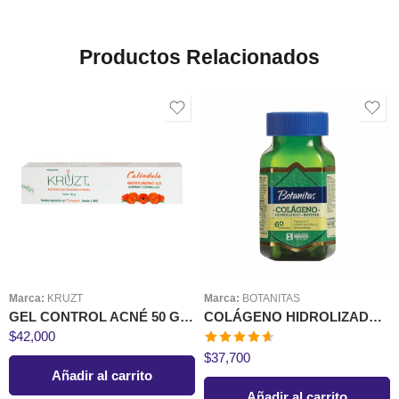
Productos Relacionados
Marca:
KRUZT
Marca:
BOTANITAS
GEL CONTROL ACNÉ 50 GR KRUZT
COLÁGENO HIDROLIZADO CON BIOTINA CÁPSULAS
$
42,000
Valorado
$
37,700
en
4.60
de
Añadir al carrito
5
Añadir al carrito