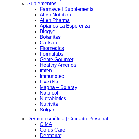
Suplementos
Farmawell Supplements
Allen Nutrition
Allen Pharma
Apiarios La Esperenza
Biogyc
Botanitas
Carlson
Fitomedics
Formulabs
Gente Gourmet
Healthy America
Imfen
Immunotec
Live+Nat
Magna – Solaray
Naturcol
Nutrabiotics
Nutrivita
Solgar
Dermocosmética | Cuidado Personal
CIMA
Corus Care
Dermanat