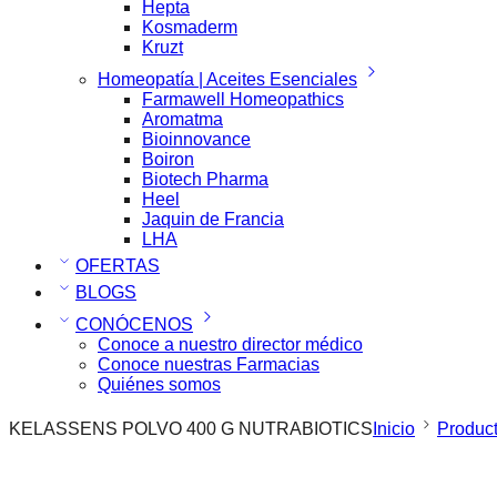
Hepta
Kosmaderm
Kruzt
Homeopatía | Aceites Esenciales
Farmawell Homeopathics
Aromatma
Bioinnovance
Boiron
Biotech Pharma
Heel
Jaquin de Francia
LHA
OFERTAS
BLOGS
CONÓCENOS
Conoce a nuestro director médico
Conoce nuestras Farmacias
Quiénes somos
KELASSENS POLVO 400 G NUTRABIOTICS
Inicio
Product