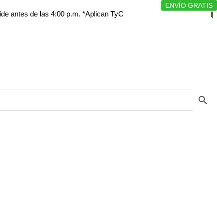
ENVÍO GRATIS
ENVÍO GRATIS
de las 4:00 p.m. *Aplican TyC
Produc