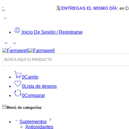
🗓️
ENTREGAS EL MISMO DÍA:
en Cúcuta, Los 
Inicio De Sesión / Registrarse
0
Carrito
0
Lista de deseos
0
Comparar
Menú de categorías
Suplementos
Antioxidantes