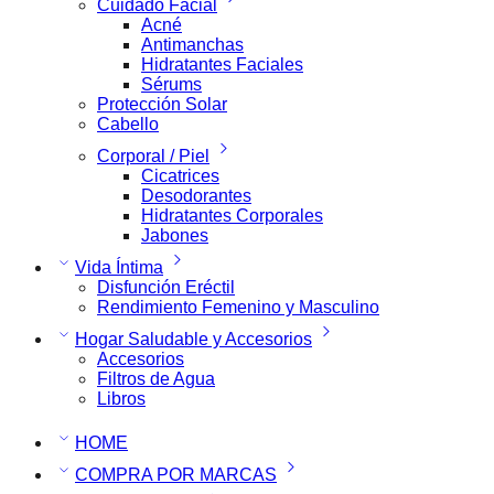
Cuidado Facial
Acné
Antimanchas
Hidratantes Faciales
Sérums
Protección Solar
Cabello
Corporal / Piel
Cicatrices
Desodorantes
Hidratantes Corporales
Jabones
Vida Íntima
Disfunción Eréctil
Rendimiento Femenino y Masculino
Hogar Saludable y Accesorios
Accesorios
Filtros de Agua
Libros
HOME
COMPRA POR MARCAS