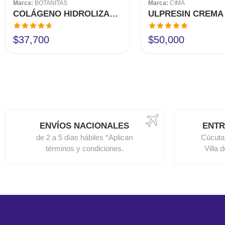
Marca:
BOTANITAS
Marca:
CIMA
COLÁGENO HIDROLIZADO CON BIOTINA CÁPSULAS
Valorado
Valorado en
$
37,700
$
50,000
en
4.60
de
5.00
de 5
5
ENVÍOS NACIONALES
ENTR
de 2 a 5 días hábiles *Aplican
Cúcuta
términos y condiciones.
Villa 