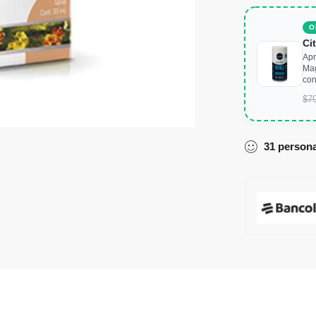
O
Ci
Apr
Mag
con
$
7
31
person