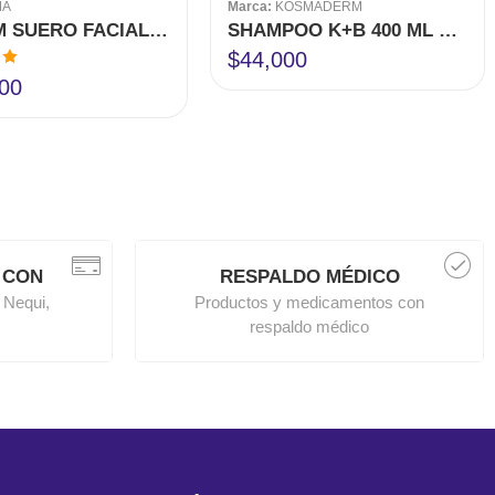
MA
Marca:
KOSMADERM
C-VITAM SUERO FACIAL 30 ML CIMA
SHAMPOO K+B 400 ML KOSMADERM
$
44,000
en
00
 CON
RESPALDO MÉDICO
 Nequi,
Productos y medicamentos con
respaldo médico