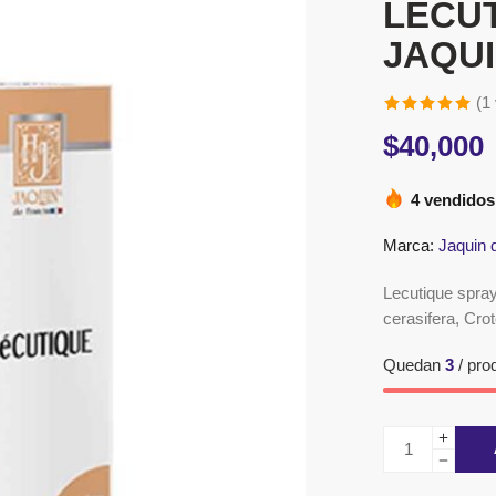
LECUT
JAQUI
(
1
Valorado
1
$
40,000
5.00
sobre
5 basado en
4 vendidos
puntuación
de cliente
Marca:
Jaquin 
Lecutique spray
cerasifera, Crot
Quedan
3
/ pro