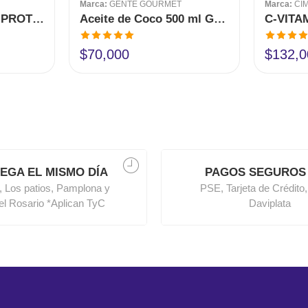
Marca:
GENTE GOURMET
Marca:
CI
ULPRESIN CREMA PROTECTORA 250 GR CIMA
Aceite de Coco 500 ml Gente Gourmet
Valorado en
Valorado 
$
70,000
$
132,0
5.00
de 5
5.00
de 5
EGA EL MISMO DÍA
PAGOS SEGUROS
, Los patios, Pamplona y
PSE, Tarjeta de Crédito,
del Rosario *Aplican TyC
Daviplata