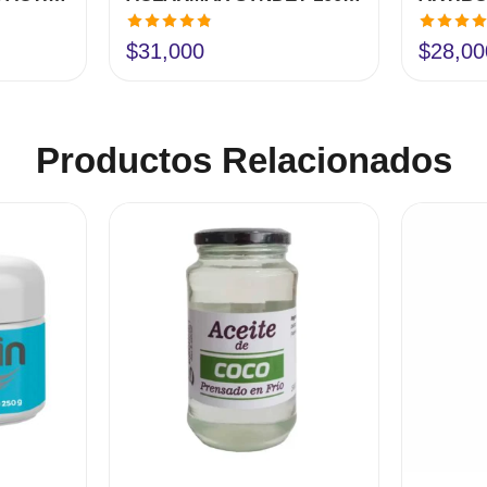
Valorado
Valorado
$
31,000
$
28,00
en
4.80
de
en
4.50
d
5
5
Productos Relacionados