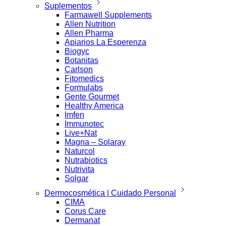
Suplementos
Farmawell Supplements
Allen Nutrition
Allen Pharma
Apiarios La Esperenza
Biogyc
Botanitas
Carlson
Fitomedics
Formulabs
Gente Gourmet
Healthy America
Imfen
Immunotec
Live+Nat
Magna – Solaray
Naturcol
Nutrabiotics
Nutrivita
Solgar
Dermocosmética | Cuidado Personal
CIMA
Corus Care
Dermanat