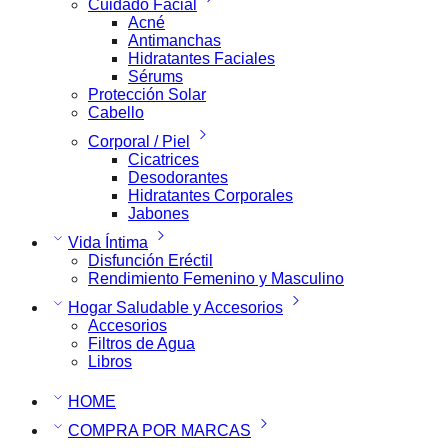
Cuidado Facial
Acné
Antimanchas
Hidratantes Faciales
Sérums
Protección Solar
Cabello
Corporal / Piel
Cicatrices
Desodorantes
Hidratantes Corporales
Jabones
Vida Íntima
Disfunción Eréctil
Rendimiento Femenino y Masculino
Hogar Saludable y Accesorios
Accesorios
Filtros de Agua
Libros
HOME
COMPRA POR MARCAS