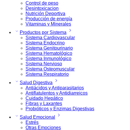
Control de peso
Desintoxicacion
Nutrición Deportiva
Producción de energía
Vitaminas y Minerales
Productos por Sistema
Sistema Cardiovascular
Sistema Endocrino
Sistema Genitourinario
Sistema Hematológico
Sistema Inmunológico
Sistema Nervioso
Sistema Osteomuscular
Sistema Respiratorio
Salud Digestiva
Antiácidos y Antiparasitarios
Antiflatulentos y Antidiarreicos
Cuidado Hepático
Fibras y Laxantes
Probióticos y Enzimas Digestivas
Salud Emocional
Estrés
Otras Emociones