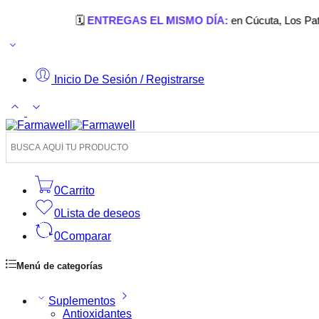
🗓️
ENTREGAS EL MISMO DÍA:
en Cúcuta, Los Patios, Villa 
Inicio De Sesión / Registrarse
0
Carrito
0
Lista de deseos
0
Comparar
Menú de categorías
Suplementos
Antioxidantes