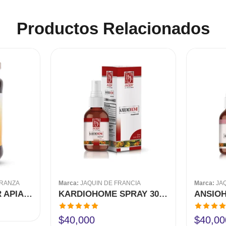
Productos Relacionados
ERANZA
Marca:
JAQUIN DE FRANCIA
Marca:
JA
PROPÓLEO 320 GR APIARIOS LA ESPERANZA
KARDIOHOME SPRAY 30 ML JAQUIN
Valorado en
Valorado 
$
40,000
$
40,00
5.00
de 5
5.00
de 5