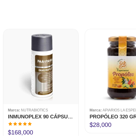
Marca:
NUTRABIOTICS
Marca:
APIARIOS LA ESP
INMUNOPLEX 90 CÁPSULAS NUTRABIOTICS
$
28,000
Valorado en
$
168,000
5.00
de 5