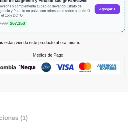
trato de Magnesio y Potasio 300 gr Farmawell
ovecha y complementa tu pedido llevando Citrato de
Agregar +
nesio y Potasio en polvo con refrescante sabor a limón 🍋
 el 15% DCTO.
$
67,150
9,000
as
están viendo este producto ahora mismo
Medios de Pago
ciones (1)