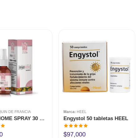
QUIN DE FRANCIA
Marca:
HEEL
ANSIOHOME SPRAY 30 ML JAQUIN
Engystol 50 tabletas HEEL
en
Valorado en
0
$
97,000
5.00
de 5