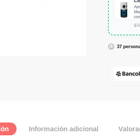
Ci
Apr
Mag
con
$
7
37
person
ión
Información adicional
Valora