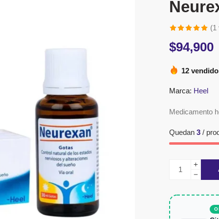
Neure
(
1
Valorado
1
$
94,900
5.00
sobre
5 basado en
12 vendido
puntuación
de cliente
Marca:
Heel
Medicamento h
Quedan
3
/ pro
O