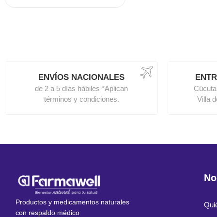
ENVÍOS NACIONALES
ENTR
de 2 a 5 días hábiles *Aplican
Cúcuta
términos y condiciones.
Villa 
No
Productos y medicamentos naturales
Qui
con respaldo médico