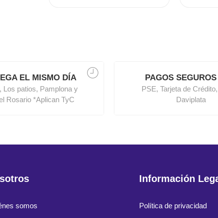
EGA EL MISMO DÍA
PAGOS SEGUROS
, Los patios, Pamplona y
PSE, Tarjeta de Crédito,
del Rosario *Aplican TyC
Daviplata
sotros
Información Leg
énes somos
Política de privacidad