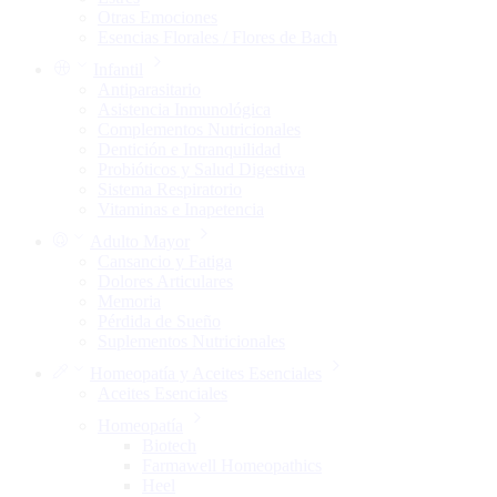
Otras Emociones
Esencias Florales / Flores de Bach
Infantil
Antiparasitario
Asistencia Inmunológica
Complementos Nutricionales
Dentición e Intranquilidad
Probióticos y Salud Digestiva
Sistema Respiratorio
Vitaminas e Inapetencia
Adulto Mayor
Cansancio y Fatiga
Dolores Articulares
Memoria
Pérdida de Sueño
Suplementos Nutricionales
Homeopatía y Aceites Esenciales
Aceites Esenciales
Homeopatía
Biotech
Farmawell Homeopathics
Heel