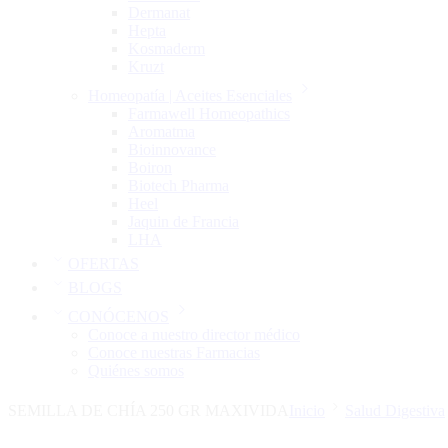
Dermanat
Hepta
Kosmaderm
Kruzt
Homeopatía | Aceites Esenciales
Farmawell Homeopathics
Aromatma
Bioinnovance
Boiron
Biotech Pharma
Heel
Jaquin de Francia
LHA
OFERTAS
BLOGS
CONÓCENOS
Conoce a nuestro director médico
Conoce nuestras Farmacias
Quiénes somos
SEMILLA DE CHÍA 250 GR MAXIVIDA
Inicio
Salud Digestiva