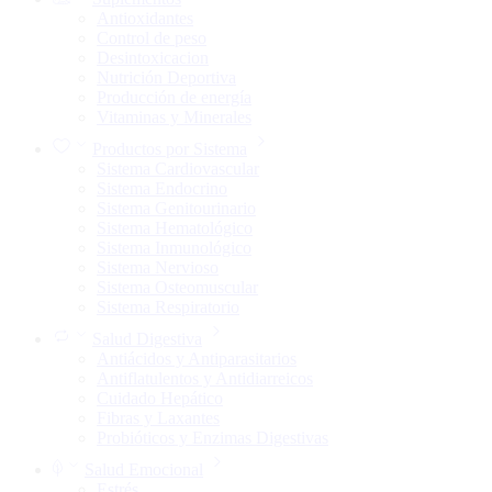
Antioxidantes
Control de peso
Desintoxicacion
Nutrición Deportiva
Producción de energía
Vitaminas y Minerales
Productos por Sistema
Sistema Cardiovascular
Sistema Endocrino
Sistema Genitourinario
Sistema Hematológico
Sistema Inmunológico
Sistema Nervioso
Sistema Osteomuscular
Sistema Respiratorio
Salud Digestiva
Antiácidos y Antiparasitarios
Antiflatulentos y Antidiarreicos
Cuidado Hepático
Fibras y Laxantes
Probióticos y Enzimas Digestivas
Salud Emocional
Estrés