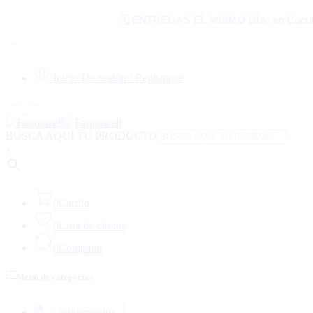
🗓️
ENTREGAS EL MISMO DÍA:
en Cúcuta, Los Pati
Inicio De Sesión / Registrarse
BUSCA AQUÍ TU PRODUCTO
×
0
Carrito
0
Lista de deseos
0
Comparar
Menú de categorías
Suplementos