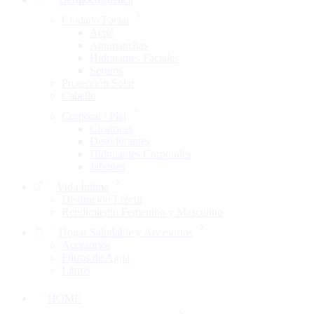
Cuidado Facial
Acné
Antimanchas
Hidratantes Faciales
Sérums
Protección Solar
Cabello
Corporal / Piel
Cicatrices
Desodorantes
Hidratantes Corporales
Jabones
Vida Íntima
Disfunción Eréctil
Rendimiento Femenino y Masculino
Hogar Saludable y Accesorios
Accesorios
Filtros de Agua
Libros
HOME