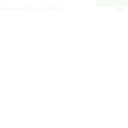
ENVÍO GRATIS
ENVÍO GRATIS
las 4:00 p.m. *Aplican TyC
Productos