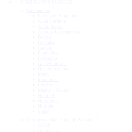
COMPRA POR MARCAS
Suplementos
Farmawell Supplements
Allen Nutrition
Allen Pharma
Apiarios La Esperenza
Biogyc
Botanitas
Carlson
Fitomedics
Formulabs
Gente Gourmet
Healthy America
Imfen
Immunotec
Live+Nat
Magna – Solaray
Naturcol
Nutrabiotics
Nutrivita
Solgar
Dermocosmética | Cuidado Personal
CIMA
Corus Care