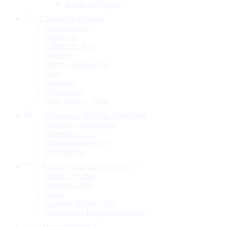
Jaquin de Francia
Cuidados especiales
Antimicóticos
Cansancio
Control de peso
Diabetes
Dolor e Inflamación
Ellas
Insomnio
Menopausia
Ojos, Oídos y Nariz
Alimentos y Bebidas Saludables
Alimentos Saludables
Aromáticas y Té
Bebidas Saludables
Endulzantes
Belleza y Cuidado Personal
Cabello y Uñas
Corporal / Piel
Facial
Cuidado Dental / Oral
Protección e Higiene Femenina
Dermocosmética