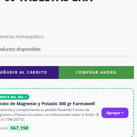
amento homeopático.
oductos disponibles
AÑADIR AL CARRITO
COMPRAR AHORA
FERTA DEL DÍA ⚡
trato de Magnesio y Potasio 300 gr Farmawell
ovecha y complementa tu pedido llevando Citrato de
Agregar +
nesio y Potasio en polvo con refrescante sabor a limón 🍋
 el 15% DCTO.
$
67,150
9,000