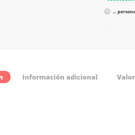
...
person
n
Información adicional
Valor