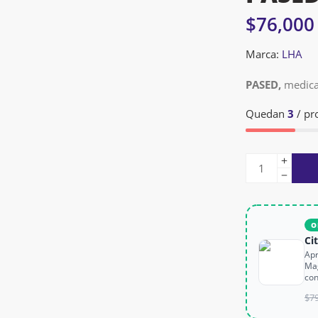
$
76,000
Marca:
LHA
PASED,
medic
Quedan
3
/ pr
O
Ci
Apr
Mag
con
$
7