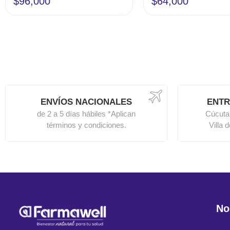
$
96,000
$
64,000
ENVÍOS NACIONALES
ENTR
de 2 a 5 días hábiles *Aplican
Cúcuta
términos y condiciones.
Villa 
No