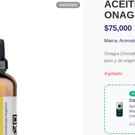
ACEIT
AGOTADO
ONAG
$
75,000
Marca:
Aromat
Onagra (Oenothe
puro y de origen
Agotado
O
Ci
Apr
Mag
con
$
7