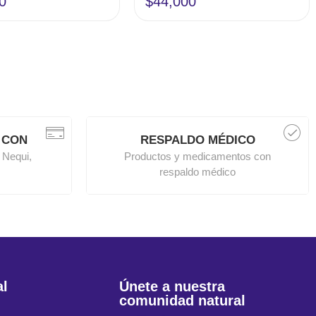
0
$
44,000
 CON
RESPALDO MÉDICO
 Nequi,
Productos y medicamentos con
respaldo médico
al
Únete a nuestra
comunidad natural