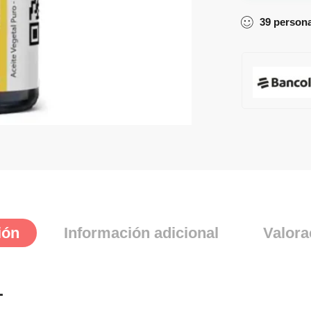
39
person
ión
Información adicional
Valora
L