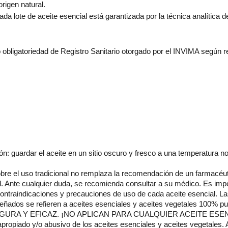
rigen natural.
da lote de aceite esencial está garantizada por la técnica analític
o obligatoriedad de Registro Sanitario otorgado por el INVIMA según 
: guardar el aceite en un sitio oscuro y fresco a una temperatura n
bre el uso tradicional no remplaza la recomendación de un farmacéut
 Ante cualquier duda, se recomienda consultar a su médico. Es impo
ontraindicaciones y precauciones de uso de cada aceite esencial. Las
ñados se refieren a aceites esenciales y aceites vegetales 100% pur
IA SEGURA Y EFICAZ. ¡NO APLICAN PARA CUALQUIER ACEITE 
o y/o abusivo de los aceites esenciales y aceites vegetales. Aler