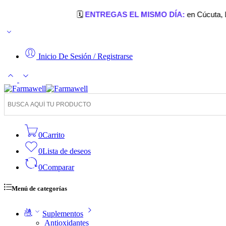
🗓️
ENTREGAS EL MISMO DÍA:
en Cúcuta, Los Patios
Inicio De Sesión / Registrarse
0
Carrito
0
Lista de deseos
0
Comparar
Menú de categorías
Suplementos
Antioxidantes