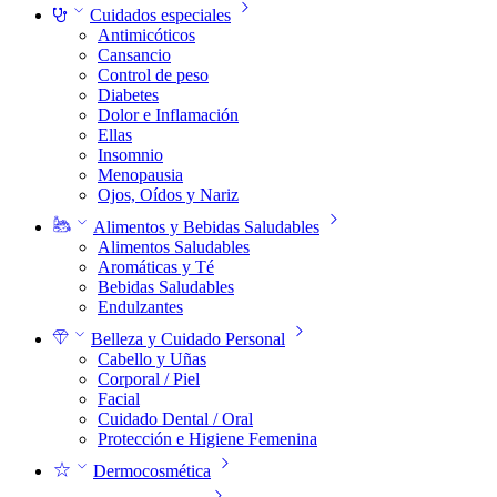
Cuidados especiales
Antimicóticos
Cansancio
Control de peso
Diabetes
Dolor e Inflamación
Ellas
Insomnio
Menopausia
Ojos, Oídos y Nariz
Alimentos y Bebidas Saludables
Alimentos Saludables
Aromáticas y Té
Bebidas Saludables
Endulzantes
Belleza y Cuidado Personal
Cabello y Uñas
Corporal / Piel
Facial
Cuidado Dental / Oral
Protección e Higiene Femenina
Dermocosmética