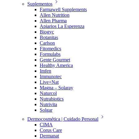
Suplementos
Farmawell Supplements
Allen Nutrition
Allen Pharma
Apiarios La Esperenza
Biogyc
Botanitas
Carlson
Fitomedics
Formulabs
Gente Gourmet
Healthy America
Imfen
Immunotec
Live+Nat
Magna – Solaray
Naturcol
Nutrabiotics
Nutrivita
Solgar
Dermocosmética | Cuidado Personal
CIMA
Corus Care
Dermanat