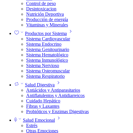
Control de peso
Desintoxicacion
Nutrición Deportiva
Producción de energía
Vitaminas y Minerales
Productos por Sistema
Sistema Cardiovascular
Sistema Endocrino
Sistema Genitourinario
Sistema Hematológico
Sistema Inmunológico
Sistema Nervioso
Sistema Osteomuscular
Sistema Respiratorio
Salud Digestiva
Antiácidos y Antiparasitarios
Antiflatulentos y Antidiarreicos
Cuidado Hepático
Fibras y Laxantes
Probióticos y Enzimas Digestivas
Salud Emocional
Estrés
Otras Emociones