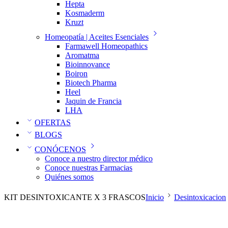
Hepta
Kosmaderm
Kruzt
Homeopatía | Aceites Esenciales
Farmawell Homeopathics
Aromatma
Bioinnovance
Boiron
Biotech Pharma
Heel
Jaquin de Francia
LHA
OFERTAS
BLOGS
CONÓCENOS
Conoce a nuestro director médico
Conoce nuestras Farmacias
Quiénes somos
KIT DESINTOXICANTE X 3 FRASCOS
Inicio
Desintoxicacion