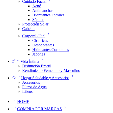
Cuidado Facial
Acné
Antimanchas
Hidratantes Faciales
Sérums
Protección Solar
Cabello
Corporal / Piel
Cicatrices
Desodorantes
Hidratantes Corporales
Jabones
Vida Íntima
Disfunción Eréctil
Rendimiento Femenino y Masculino
Hogar Saludable y Accesorios
Accesorios
Filtros de Agua
Libros
HOME
COMPRA POR MARCAS