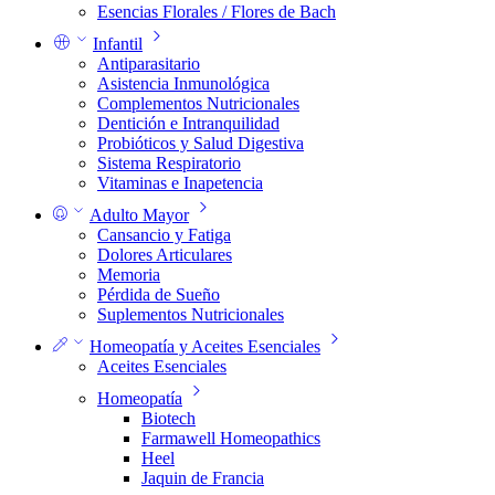
Esencias Florales / Flores de Bach
Infantil
Antiparasitario
Asistencia Inmunológica
Complementos Nutricionales
Dentición e Intranquilidad
Probióticos y Salud Digestiva
Sistema Respiratorio
Vitaminas e Inapetencia
Adulto Mayor
Cansancio y Fatiga
Dolores Articulares
Memoria
Pérdida de Sueño
Suplementos Nutricionales
Homeopatía y Aceites Esenciales
Aceites Esenciales
Homeopatía
Biotech
Farmawell Homeopathics
Heel
Jaquin de Francia