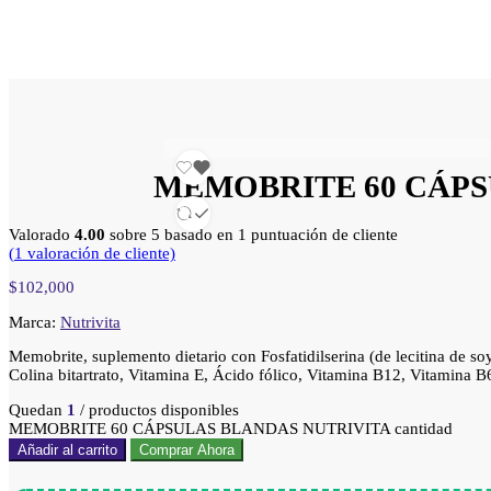
MEMOBRITE 60 CÁPS
Valorado
4.00
sobre 5 basado en
1
puntuación de cliente
(
1
valoración de cliente)
$
102,000
Marca:
Nutrivita
Memobrite, suplemento dietario con Fosfatidilserina (de lecitina de s
Colina bitartrato, Vitamina E, Ácido fólico, Vitamina B12, Vitamina B
Quedan
1
/ productos disponibles
MEMOBRITE 60 CÁPSULAS BLANDAS NUTRIVITA cantidad
Añadir al carrito
Comprar Ahora