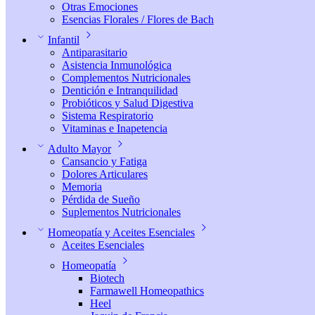
Otras Emociones
Esencias Florales / Flores de Bach
Infantil
Antiparasitario
Asistencia Inmunológica
Complementos Nutricionales
Dentición e Intranquilidad
Probióticos y Salud Digestiva
Sistema Respiratorio
Vitaminas e Inapetencia
Adulto Mayor
Cansancio y Fatiga
Dolores Articulares
Memoria
Pérdida de Sueño
Suplementos Nutricionales
Homeopatía y Aceites Esenciales
Aceites Esenciales
Homeopatía
Biotech
Farmawell Homeopathics
Heel