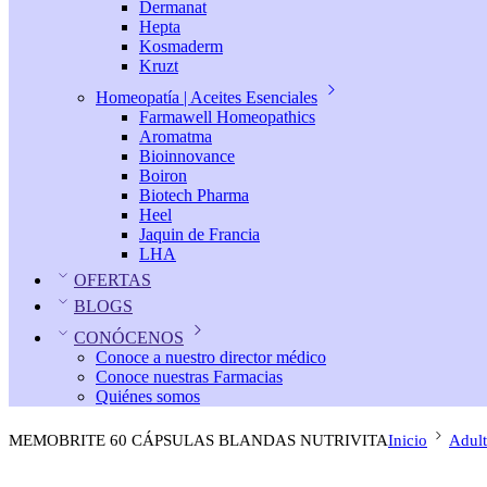
Dermanat
Hepta
Kosmaderm
Kruzt
Homeopatía | Aceites Esenciales
Farmawell Homeopathics
Aromatma
Bioinnovance
Boiron
Biotech Pharma
Heel
Jaquin de Francia
LHA
OFERTAS
BLOGS
CONÓCENOS
Conoce a nuestro director médico
Conoce nuestras Farmacias
Quiénes somos
MEMOBRITE 60 CÁPSULAS BLANDAS NUTRIVITA
Inicio
Adul