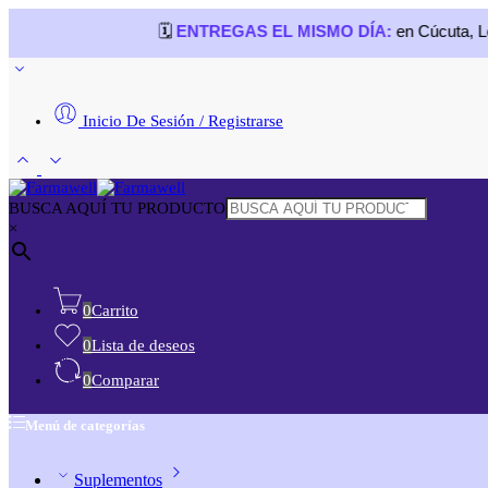
🗓️
ENTREGAS EL MISMO DÍA:
en Cúcuta, Los Patios,
Inicio De Sesión / Registrarse
BUSCA AQUÍ TU PRODUCTO
×
0
Carrito
0
Lista de deseos
0
Comparar
Menú de categorías
Suplementos