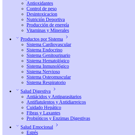
Antioxidantes
Control de peso
Desintoxicacion
Nutrición Deportiva
Producción de energía
Vitaminas y Minerales
Productos por Sistema
Sistema Cardiovascular
Sistema Endocrino
Sistema Genitourinario
Sistema Hematológico
Sistema Inmunológico
Sistema Nervioso
Sistema Osteomuscular
Sistema Respiratorio
Salud Digestiva
Antiácidos y Antiparasitarios
Antiflatulentos y Antidiarreicos
Cuidado Hepático
Fibras y Laxantes
Probióticos y Enzimas Digestivas
Salud Emocional
Estrés