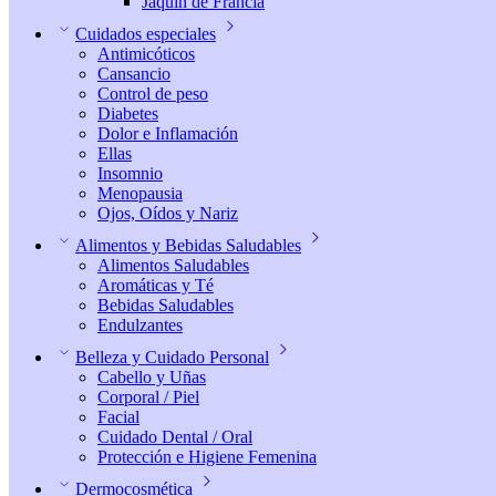
Jaquin de Francia
Cuidados especiales
Antimicóticos
Cansancio
Control de peso
Diabetes
Dolor e Inflamación
Ellas
Insomnio
Menopausia
Ojos, Oídos y Nariz
Alimentos y Bebidas Saludables
Alimentos Saludables
Aromáticas y Té
Bebidas Saludables
Endulzantes
Belleza y Cuidado Personal
Cabello y Uñas
Corporal / Piel
Facial
Cuidado Dental / Oral
Protección e Higiene Femenina
Dermocosmética