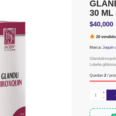
GLAN
30 ML
$
40,000
20 vendido
Marca:
Jaquin 
Glandutiroxqui
Lobelia gibbosa
Quedan
2
/ pro
O