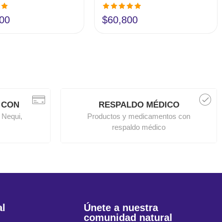
en
Valorado en
00
$
60,800
5.00
de 5
 CON
RESPALDO MÉDICO
 Nequi,
Productos y medicamentos con
respaldo médico
al
Únete a nuestra
comunidad natural