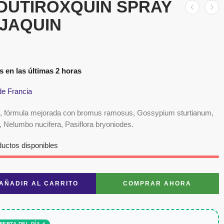
DUTIROXQUIN SPRAY
 JAQUIN
s en las últimas 2 horas
de Francia
n, fórmula mejorada con bromus ramosus, Gossypium sturtianum,
, Nelumbo nucifera, Pasiflora bryoniodes.
ductos disponibles
AÑADIR AL CARRITO
COMPRAR AHORA
FERTA DEL DÍA ⚡