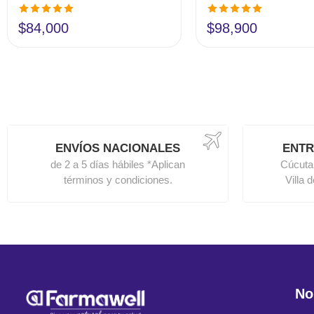
Valorado en
Valorado en
$
84,000
$
98,900
5.00
de 5
5.00
de 5
ENVÍOS NACIONALES
ENTR
de 2 a 5 días hábiles *Aplican
Cúcuta
términos y condiciones.
Villa 
No