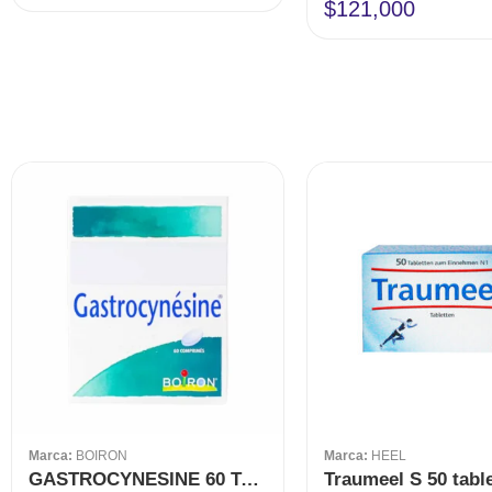
Valorado
$
121,000
en
4.00
de 5
Marca:
BOIRON
Marca:
HEEL
GASTROCYNESINE 60 TABLETAS BOIRON