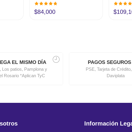
Valorado
Valorado 
$
84,000
$
109,1
en
4.75
de
5.00
de 5
5
EGA EL MISMO DÍA
PAGOS SEGUROS
, Los patios, Pamplona y
PSE, Tarjeta de Crédito,
del Rosario *Aplican TyC
Daviplata
sotros
Información Leg