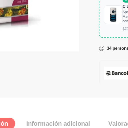
Ci
Apr
Mag
con
$
7
34
person
ión
Información adicional
Valora