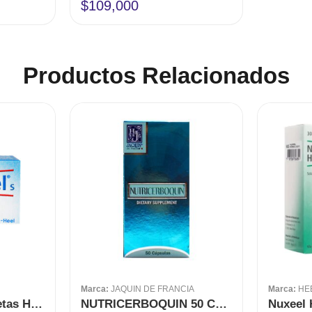
Valorado
$
109,000
en
4.00
de 5
Productos Relacionados
Marca:
JAQUIN DE FRANCIA
Marca:
HE
Traumeel S 50 tabletas HEEL
NUTRICERBOQUIN 50 CÁPSULAS JAQUIN